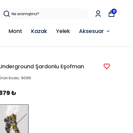
0
Mont
Kazak
Yelek
Aksesuar
Underground Şardonlu Eşofman
Ürün Kodu
:
6089
879 ₺