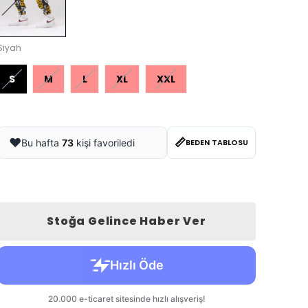
Siyah
S
M
L
XL
XXL
📏
❤️
Bu hafta
73
kişi favoriledi
BEDEN TABLOSU
Stoğa Gelince Haber Ver