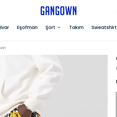
GANGOWN
lvar
Eşofman
Şort
Takım
Sweatshirt
man