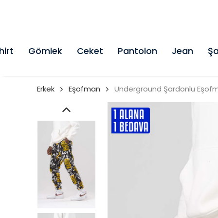
hirt
Gömlek
Ceket
Pantolon
Jean
Şa
Erkek
Eşofman
Underground Şardonlu Eşof