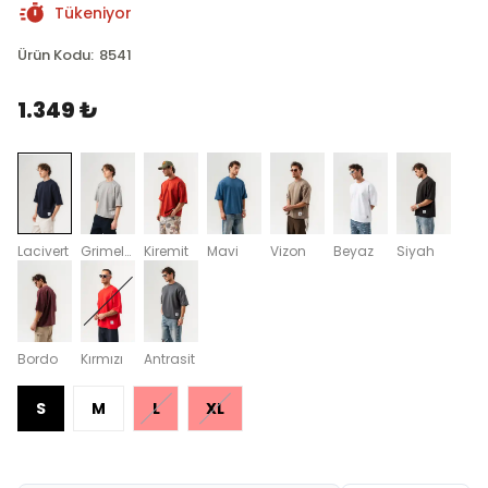
Tükeniyor
Ürün Kodu
:
8541
1.349 ₺
Lacivert
Grimelanj
Kiremit
Mavi
Vizon
Beyaz
Siyah
Bordo
Kırmızı
Antrasit
S
M
L
XL