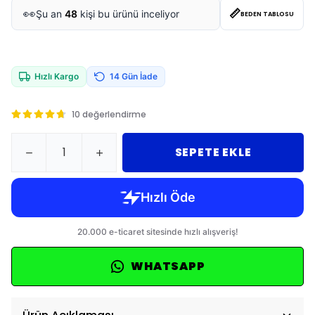
📏
👀
Şu an
48
kişi bu ürünü inceliyor
BEDEN TABLOSU
Hızlı Kargo
14 Gün İade
10 değerlendirme
SEPETE EKLE
WHATSAPP