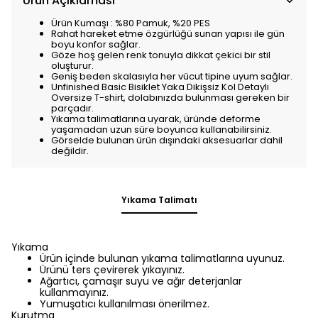
Ürün Açıklaması
Ürün Kumaşı : %80 Pamuk, %20 PES
Rahat hareket etme özgürlüğü sunan yapısı ile gün
boyu konfor sağlar.
Göze hoş gelen renk tonuyla dikkat çekici bir stil
oluşturur.
Geniş beden skalasıyla her vücut tipine uyum sağlar.
Unfinished Basic Bisiklet Yaka Dikişsiz Kol Detaylı
Oversize T-shirt, dolabınızda bulunması gereken bir
parçadır.
Yıkama talimatlarına uyarak, üründe deforme
yaşamadan uzun süre boyunca kullanabilirsiniz.
Görselde bulunan ürün dışındaki aksesuarlar dahil
değildir.
Yıkama Talimatı
Yıkama
Ürün içinde bulunan yıkama talimatlarına uyunuz.
Ürünü ters çevirerek yıkayınız.
Ağartıcı, çamaşır suyu ve ağır deterjanlar
kullanmayınız.
Yumuşatıcı kullanılması önerilmez.
Kurutma