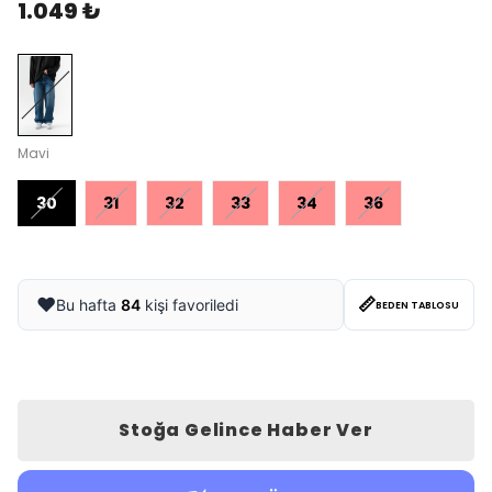
1.049 ₺
Mavi
30
31
32
33
34
36
📏
❤️
Bu hafta
84
kişi favoriledi
BEDEN TABLOSU
Stoğa Gelince Haber Ver