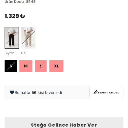
Ürün Kodu
:
8549
1.329 ₺
Siyah
Bej
S
M
L
XL
📏
❤️
Bu hafta
56
kişi favoriledi
BEDEN TABLOSU
Stoğa Gelince Haber Ver