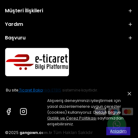
Müşteri İlişkileri
Yardım
Başvuru
Bu site
Ticaret Bakanlığı ETBİS
sistemine kayıtlıdır.
Alışveriş deneyiminizi iyileştirmek için
yasal düzenlemelere uygun çerezler
(cookies) kullanıyoruz. Detaylı bilgiye
Gizlilik ve Çerez Politikası
sayfamızdan
erişebilirsiniz.
Anladım
Tüm Hakları Saklıdır
©2025
gangown.com.tr