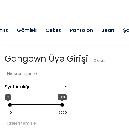
hirt
Gömlek
Ceket
Pantolon
Jean
Şa
Gangown Üye Girişi
0
ürün
Fiyat Aralığı
0
3000
0
3000
Filtreleri temizle