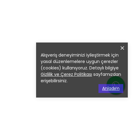
Alışveriş deneyiminizi iyileştirmek için
yasal düzenlemelere uygun çerezler
(cookies) kullanıyoruz. Detaylı bilgiye
Gizlilik ve Çerez Politikası
sayfamızdan
erişebilirsiniz.
Anladım