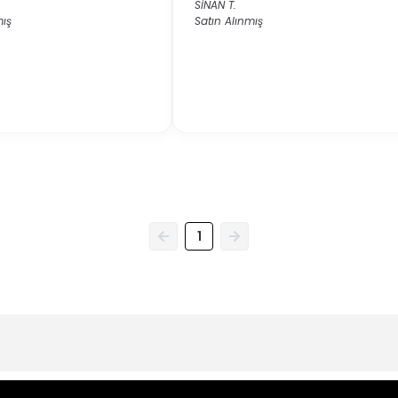
SİNAN
T.
mış
Satın Alınmış
1