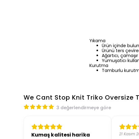
Yıkama
Ürün içinde bulu
Ürünü ters çevirer
Ağartıcı, çamaşır
Yumuşatıcı kullan
Kurutma
Tamburlu kurutm
We Cant Stop Knit Triko Oversize T
3 değerlendirmeye göre
Kumaş kalitesi harika
21 Kasım 