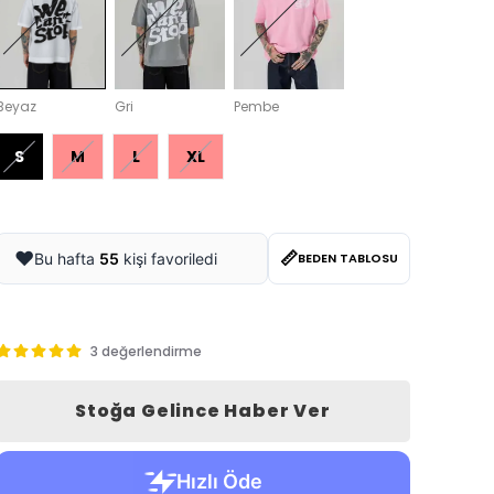
Beyaz
Gri
Pembe
S
M
L
XL
📏
❤️
Bu hafta
55
kişi favoriledi
BEDEN TABLOSU
3 değerlendirme
Stoğa Gelince Haber Ver