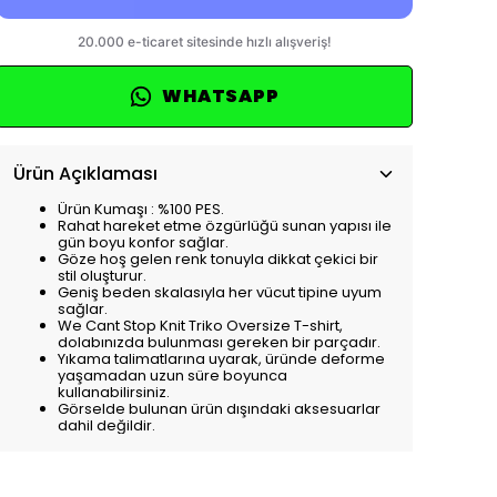
WHATSAPP
Ürün Açıklaması
Ürün Kumaşı : %100 PES.
Rahat hareket etme özgürlüğü sunan yapısı ile
gün boyu konfor sağlar.
Göze hoş gelen renk tonuyla dikkat çekici bir
stil oluşturur.
Geniş beden skalasıyla her vücut tipine uyum
sağlar.
We Cant Stop Knit Triko Oversize T-shirt,
dolabınızda bulunması gereken bir parçadır.
Yıkama talimatlarına uyarak, üründe deforme
yaşamadan uzun süre boyunca
kullanabilirsiniz.
Görselde bulunan ürün dışındaki aksesuarlar
dahil değildir.