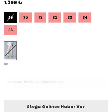
1.399 ₺
29
30
31
32
33
34
36
Bej
❤️
Bu hafta
56
kişi favoriledi
Stoğa Gelince Haber Ver